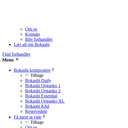
Om os
Kontakt
Bliv forhandler
Lær alt om Bokashi
Find forhandler
Menu
Bokashi kompostere
Tilbage
Bokashi Daily
Bokashi Organko 1
Bokashi Organko 2
Bokashi Essential
Bokashi Organko XL
Bokashi Klid
Reservedele
Få mere at vide
Tilbage
Om os