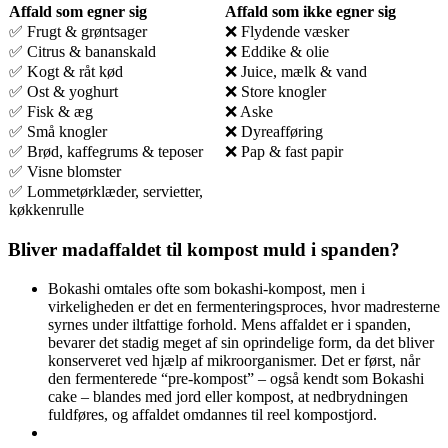
Affald som egner sig
Affald som ikke egner sig
✅ Frugt & grøntsager
❌ Flydende væsker
✅ Citrus & bananskald
❌ Eddike & olie
✅ Kogt & råt kød
❌ Juice, mælk & vand
✅ Ost & yoghurt
❌ Store knogler
✅ Fisk & æg
❌ Aske
✅ Små knogler
❌ Dyreafføring
✅ Brød, kaffegrums & teposer
❌ Pap & fast papir
✅ Visne blomster
✅ Lommetørklæder, servietter,
køkkenrulle
Bliver madaffaldet til kompost muld i spanden?
Bokashi omtales ofte som bokashi-kompost, men i
virkeligheden er det en fermenteringsproces, hvor madresterne
syrnes under iltfattige forhold. Mens affaldet er i spanden,
bevarer det stadig meget af sin oprindelige form, da det bliver
konserveret ved hjælp af mikroorganismer. Det er først, når
den fermenterede “pre-kompost” – også kendt som Bokashi
cake – blandes med jord eller kompost, at nedbrydningen
fuldføres, og affaldet omdannes til reel kompostjord.