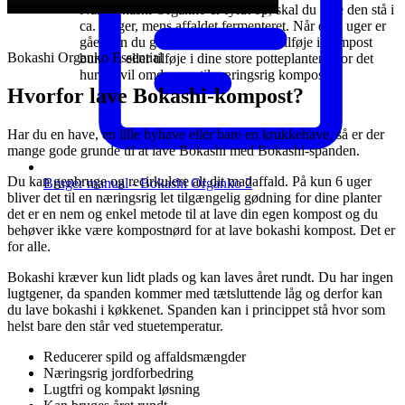
Når Bokashi Organko er fyldt op, skal du lade den stå i
ca. 2 uger, mens affaldet fermenteret. Når de 2 uger er
gået kan du grave det ned i jorden, tilføje i kompost
Bokashi Organko Essential
bunken eller tilføje i dine store potteplanter hvor det
hurtigt vil omdannes til næringsrig kompost.
Hvorfor lave Bokashi-kompost?
Har du en have, en lille byhave eller bare en krukkehave, så er der
mange gode grunde til at lave Bokashi med Bokashi-spanden.
Du kan genbruge og recirkulere alt dit madaffald. På kun 6 uger
Bruger manual - Bokashi Organko 2
bliver det til en næringsrig let tilgængelig gødning for dine planter
det er en nem og enkel metode til at lave din egen kompost og du
behøver ikke være kompostnørd for at lave bokashi kompost. Det er
for alle.
Bokashi kræver kun lidt plads og kan laves året rundt. Du har ingen
lugtgener, da spanden kommer med tætsluttende låg og derfor kan
du lave bokashi i køkkenet. Spanden kan i princippet stå hvor som
helst bare den står ved stuetemperatur.
Reducerer spild og affaldsmængder
Næringsrig jordforbedring
Lugtfri og kompakt løsning