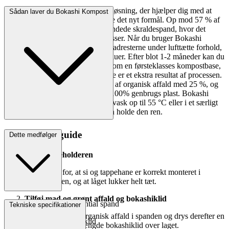
Bokashi Organko Essential er en løsning, der hjælper dig med at
Sådan laver du Bokashi Kompost
minimere dit køkkenaffald og give det nyt formål. Op mod 57 % af
alt organisk affald ender i den blandede skraldespand, hvor det
udleder store mængder drivhusgasser. Når du bruger Bokashi
Organko Essential, fermenteres madresterne under lufttætte forhold,
så de ikke rådner eller tiltrækker fluer. Efter blot 1-2 måneder kan du
udnytte den fermenterede masse som en førsteklasses kompostbase,
og den næringsrige bokashi-væske er et ekstra resultat af processen.
Du kan endda reducere mængden af organisk affald med 25 %, og
selve beholderen er fremstillet af 100% genbrugs plast. Bokashi
Organko Essential tåler maskinopvask op til 55 °C eller i et særligt
sparsomt program, så du nemt kan holde den ren.
Step-by-step-guide
Dette medfølger
Klargør beholderen
Sørg for, at si og tappehane er korrekt monteret i
bunden, og at låget lukker helt tæt.
Tilføj mad og grønt affald og bokashiklid
1 x Organko Essential spand
Tekniske specifikationer
Læg et lag organisk affald i spanden og drys derefter en
1 x 1 kg Bokashi klid
passende mængde bokashiklid over laget.