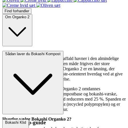
Find forhandler
Om Organko 2
Om Bokashi Organko 2
Sådan laver du Bokashi Kompost
Vidste du, at 57 % af alt organisk affald havner i den almindelige
kommunale affaldsbeholder? På den måde frigives der store
mængder drivhusgasser. Bokashi Organko 2 er en løsning, der
hjælper dig mod en mere zero-waste-orienteret hverdag ved at give
dit organiske affald en ny anvendelse.
Under fermenteringen i Bokashi Organko 2 omdannes
køkkenaffaldet til en værdifuld kompostbase og bokashi-væske,
samtidig med at mængden af affald reduceres med 25 %. Spanden er
fremstillet af 47% genanvendt plast (recycled polypropylen) og er
designet til at stå ved stuetemperatur.
Hvorfor vælge Bokashi Organko 2?
Step-by-step-guide
Bokashi Klid