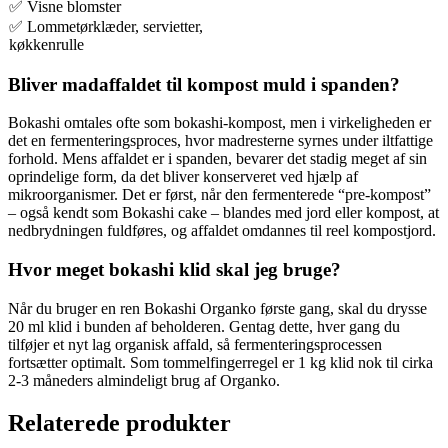
✅ Visne blomster
✅ Lommetørklæder, servietter,
køkkenrulle
Bliver madaffaldet til kompost muld i spanden?
Bokashi omtales ofte som bokashi-kompost, men i virkeligheden er
det en fermenteringsproces, hvor madresterne syrnes under iltfattige
forhold. Mens affaldet er i spanden, bevarer det stadig meget af sin
oprindelige form, da det bliver konserveret ved hjælp af
mikroorganismer. Det er først, når den fermenterede “pre-kompost”
– også kendt som Bokashi cake – blandes med jord eller kompost, at
nedbrydningen fuldføres, og affaldet omdannes til reel kompostjord.
Hvor meget bokashi klid skal jeg bruge?
Når du bruger en ren Bokashi Organko første gang, skal du drysse
20 ml klid i bunden af beholderen. Gentag dette, hver gang du
tilføjer et nyt lag organisk affald, så fermenteringsprocessen
fortsætter optimalt. Som tommelfingerregel er 1 kg klid nok til cirka
2-3 måneders almindeligt brug af Organko.
Relaterede produkter