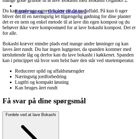
mange gode grunde til at lave Bokashi med Bokashi Organko 2.
Du kan genbruge og recirkulere alt dit madaffald. På kun 6 uger
Bruger manual - Bokashi Organko 2
bliver det til en næringsrig let tilgængelig gødning for dine planter
det er en nem og enkel metode til at lave din egen kompost og du
behøver ikke være kompostnørd for at lave bokashi kompost. Det er
for alle.
Bokashi kræver mindre plads end mange andre løsninger og kan
laves året rundt. Du har ingen lugtgener, da spanden kommer med
tætsluttende låg og derfor kan du lave bokashi i køkkenet. Spanden
kan i princippet stå hvor som helst bare den står ved stuetemperatur.
Reducerer spild og affaldsmængder
Næringsrig jordforbedring
Lugtfri og kompakt løsning
Kan bruges året rundt
Få svar på dine spørgsmål
Fordele ved at lave Bokashi