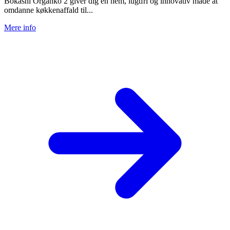
Bokashi Organko 2 giver dig en nem, lugtfri og innovativ måde at
omdanne køkkenaffald til...
Mere info