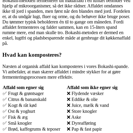
Bokashi-metoden fermenterer dit madaffald i en lufttæt beholder ved
hjælp af mikroorganismer, så det ikke rådner. Affaldet omdannes
ikke til jord i spanden, men først når den blandes med jord. Fordelen
er, at du undgår lugt, fluer og orme, og du behøver ikke bruge poser.
Du tømmer typisk beholderen én til to gange om måneden. Fordi
affaldet fermenteres og falder sammen, kan en 15-liters spand
rumme mere, end man skulle tro. Bokashi-metoden er dermed en
enkel, lugtfri og pladsbesparende måde at genbruge dit køkkenaffald
på.
Hvad kan komposteres?
Næsten al organisk affald kan komposteres i vores Bokashi-spande.
Vi anbefaler, at man skærer affaldet i mindre stykker for at gøre
fermenteringsprocessen mere effektiv.
Affald som egner sig
Affald som ikke egner sig
✅ Frugt & grøntsager
❌ Flydende væsker
✅ Citrus & bananskald
❌ Eddike & olie
✅ Kogt & råt kød
❌ Juice, mælk & vand
✅ Ost & yoghurt
❌ Store knogler
✅ Fisk & æg
❌ Aske
✅ Små knogler
❌ Dyreafføring
✅ Brød, kaffegrums & teposer
❌ Pap & fast papir