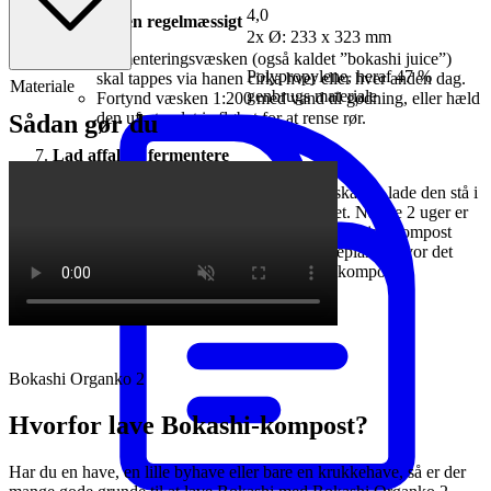
Vægt (kg)
4,0
Tap væsken regelmæssigt
Mål (mm)
2x Ø: 233 x 323 mm
Fermenteringsvæsken (også kaldet ”bokashi juice”)
Polypropylene, heraf 47 %
skal tappes via hanen cirka hver eller hver anden dag.
Materiale
genbrugs materiale
Fortynd væsken 1:200 med vand til gødning, eller hæld
den ufortyndet i afløbet for at rense rør.
Sådan gør du
Lad affaldet fermentere
Når Bokashi Organko er fyldt op, skal du lade den stå i
ca. 2 uger, mens affaldet fermenteret. Når de 2 uger er
gået kan du grave det ned i jorden, tilføje i kompost
bunken eller tilføje i dine store potteplanter hvor det
hurtigt vil omdannes til næringsrig kompost.
Bokashi Organko 2
Hvorfor lave Bokashi-kompost?
Har du en have, en lille byhave eller bare en krukkehave, så er der