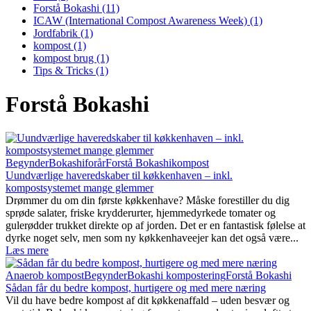
Forstå Bokashi
(11)
ICAW (International Compost Awareness Week)
(1)
Jordfabrik
(1)
kompost
(1)
kompost brug
(1)
Tips & Tricks
(1)
Forstå Bokashi
Begynder
Bokashi
forår
Forstå Bokashi
kompost
Uundværlige haveredskaber til køkkenhaven – inkl.
kompostsystemet mange glemmer
Drømmer du om din første køkkenhave? Måske forestiller du dig
sprøde salater, friske krydderurter, hjemmedyrkede tomater og
gulerødder trukket direkte op af jorden. Det er en fantastisk følelse at
dyrke noget selv, men som ny køkkenhaveejer kan det også være...
Læs mere
Anaerob kompost
Begynder
Bokashi kompostering
Forstå Bokashi
Sådan får du bedre kompost, hurtigere og med mere næring
Vil du have bedre kompost af dit køkkenaffald – uden besvær og