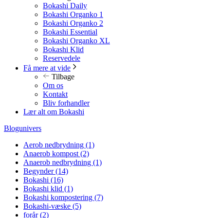
Bokashi Daily
Bokashi Organko 1
Bokashi Organko 2
Bokashi Essential
Bokashi Organko XL
Bokashi Klid
Reservedele
Få mere at vide
Tilbage
Om os
Kontakt
Bliv forhandler
Lær alt om Bokashi
Blogunivers
Aerob nedbrydning
(1)
Anaerob kompost
(2)
Anaerob nedbrydning
(1)
Begynder
(14)
Bokashi
(16)
Bokashi klid
(1)
Bokashi kompostering
(7)
Bokashi-væske
(5)
forår
(2)