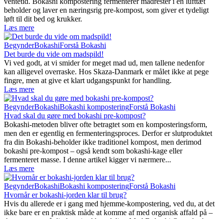
ventetid. Bokashi kompostering fermenterer madrester i en lufttæt
beholder og laver en næringsrig pre-kompost, som giver et tydeligt
løft til dit bed og krukker.
Læs mere
Begynder
Bokashi
Forstå Bokashi
Det burde du vide om madspild!
Vi ved godt, at vi smider for meget mad ud, men tallene nedenfor
kan alligevel overraske. Hos Skaza-Danmark er målet ikke at pege
fingre, men at give et klart udgangspunkt for handling.
Læs mere
Begynder
Bokashi
Bokashi kompostering
Forstå Bokashi
Hvad skal du gøre med bokashi pre-kompost?
Bokashi-metoden bliver ofte betragtet som en komposteringsform,
men den er egentlig en fermenteringsproces. Derfor er slutproduktet
fra din Bokashi-beholder ikke traditionel kompost, men derimod
bokashi pre-kompost – også kendt som bokashi-kage eller
fermenteret masse. I denne artikel kigger vi nærmere...
Læs mere
Begynder
Bokashi
Bokashi kompostering
Forstå Bokashi
Hvornår er bokashi-jorden klar til brug?
Hvis du allerede er i gang med hjemme-kompostering, ved du, at det
ikke bare er en praktisk måde at komme af med organisk affald på –