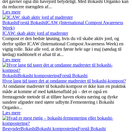
det gavner også din havejord betydeligt. Med Bokashi Organko kan
du reducere mængden af...
Læs mere
Bokashi
Forstå Bokashi
ICAW (International Compost Awareness
Week)
ICAW: skab aktiv jord af madrester
Compost er den bedste løsning, hvis du vil skabe aktiv jord, og
derfor spiller ICAW (International Compost Awareness Week) en
vigtig rolle. Ikke alle ved, at den første hele uge i maj (søndag til
lørdag) traditionelt er afsat til at...
Læs mere
Bokashi
Bokashi kompostering
Forstå Bokashi
Hvor lang tid tager det at omdanne madrester til bokashi-kompost?
At omdanne madrester til bokashi-kompost er ikke kun en praktisk
måde at komme af med køkkenaffald på – det er også en
fremragende metode til at tilføre haven ekstra næring og dyrke
sundere afgrøder med større udbytte.Fermentering i Bokashi
Organko...
Læs mere
Begynder
Bokashi
Bokashi kompostering
Forstå Bokashi