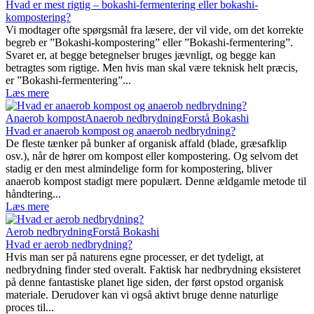
Hvad er mest rigtig – bokashi-fermentering eller bokashi-
kompostering?
Vi modtager ofte spørgsmål fra læsere, der vil vide, om det korrekte
begreb er ”Bokashi-kompostering” eller ”Bokashi-fermentering”.
Svaret er, at begge betegnelser bruges jævnligt, og begge kan
betragtes som rigtige. Men hvis man skal være teknisk helt præcis,
er ”Bokashi-fermentering”...
Læs mere
Anaerob kompost
Anaerob nedbrydning
Forstå Bokashi
Hvad er anaerob kompost og anaerob nedbrydning?
De fleste tænker på bunker af organisk affald (blade, græsafklip
osv.), når de hører om kompost eller kompostering. Og selvom det
stadig er den mest almindelige form for kompostering, bliver
anaerob kompost stadigt mere populært. Denne ældgamle metode til
håndtering...
Læs mere
Aerob nedbrydning
Forstå Bokashi
Hvad er aerob nedbrydning?
Hvis man ser på naturens egne processer, er det tydeligt, at
nedbrydning finder sted overalt. Faktisk har nedbrydning eksisteret
på denne fantastiske planet lige siden, der først opstod organisk
materiale. Derudover kan vi også aktivt bruge denne naturlige
proces til...